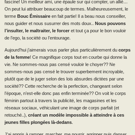
fascine! Un meilleur ami, une épaule sur qui compter, un allié…
On peut lui attribuer beaucoup de termes. Malheureusement, le
terme
Bouc Émissaire
en fait partie! Il a beau nous conseiller,
nous guider et nous susurrer des mots doux..
Nous pouvons
l’insulter, le maltraiter, le forcer
et tout ça pour le bon vouloir
de l’ego, la société ou l’entourage.
Aujourd’hui j’aimerais vous parler plus particulièrement du
corps
de la femme
! Ce magnifique corps tout en courbe qui donne la
vie. Ne sommes-nous pas censé vouloir le choyer?? Ne
sommes-nous pas censé le trouver superbement incroyable,
plutôt que de le juger selon des lois absurdes dictées par une
société?? Cette recherche de la perfection, changeant selon
l’époque, n’est-elle donc pas enfin terminée?? On voit le corps
féminin partout à travers la publicité, les magasines et les
réseaux sociaux, véhiculant une image de corps parfait (et
retouché..),
créant un modèle impossible à atteindre à ces
jeunes filles plongées là-dedans
.
J’ai appris à ramper, marcher, me nourrir, agripper puis danser