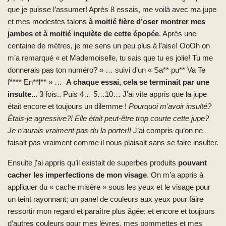
que je puisse l’assumer! Après 8 essais, me voilà avec ma jupe
et mes modestes talons
à moitié fière d’oser montrer mes
jambes et à moitié inquiète de cette épopée
. Après une
centaine de mètres, je me sens un peu plus à l’aise! OoOh on
m’a remarqué « et Mademoiselle, tu sais que tu es jolie! Tu me
donnerais pas ton numéro? » … suivi d’un « Sa** pu** Va Te
f**** En**l** » …
A chaque essai, cela se terminait par une
insulte..
. 3 fois.. Puis 4… 5…10… J’ai vite appris que la jupe
était encore et toujours un dilemme !
Pourquoi m’avoir insulté?
Étais-je agressive?! Elle était peut-être trop courte cette jupe?
Je n’aurais vraiment pas du la porter!!
J’ai compris qu’on ne
faisait pas vraiment comme il nous plaisait sans se faire insulter.
Ensuite j’ai appris qu’il existait de superbes produits
pouvant
cacher les imperfections de mon visage
. On m’a appris à
appliquer du « cache misère » sous les yeux et le visage pour
un teint rayonnant; un panel de couleurs aux yeux pour faire
ressortir mon regard et paraître plus âgée; et encore et toujours
d’autres couleurs pour mes lèvres, mes pommettes et mes