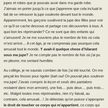
jupes et robes que je pouvais avoir dans ma garde robe.
J’aimais en porter jusqu’à ce que j’apprenne que cela incluait le
fait de se retrouver la jupe soulevée devant tout le monde.
Apparemment, les garçons soulèvent la jupe des filles pour voir
ce qu’il se cache dessous et partage ces découvertes à tous. A
quoi bon les réprimander? Ce ne sont que des enfants qui
s’amusent! Je ne me souviens plus le nombre de fois où cela
m’est arrivé… A cet âge, je ne comprenais pas pourquoi cela
amusait tout le monde.
Y avait-il quelque chose d’hilarant
sous ma jupe?
Je ne compte pas le nombre de fois où j’ai pu
en pleurer, me sentant humiliée.
Au collège, je ne saurais combien de fois j’ai été touché. On me
pinçait les fesses pour rigoler (
bah oui! On pouvait plus soulever
ma jupe! J’avais compris la leçon et seuls des pantalons
restaient dans mon armoire
), une fois… puis deux… puis trois…
etc. Malgré toutes mes réprimandes, rien n’y faisait, au
contraire, cela amusait…! Je détestais qu’on puisse s’approprier
le droit de toucher ce corps qui m’appartient
, ce corps qui