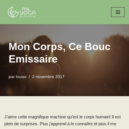
A
l
l
e
r
Mon Corps, Ce Bouc
a
Emissaire
u
c
o
par
louise
2 novembre 2017
n
t
e
n
u
J’aime cette magnifique machine qu’est le corps humain! Il est
plein de surprises. Plus j’apprend à le connaître et plus il me