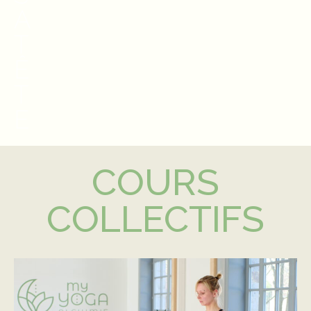
A
T
Ê
T
E
COURS
COLLECTIFS