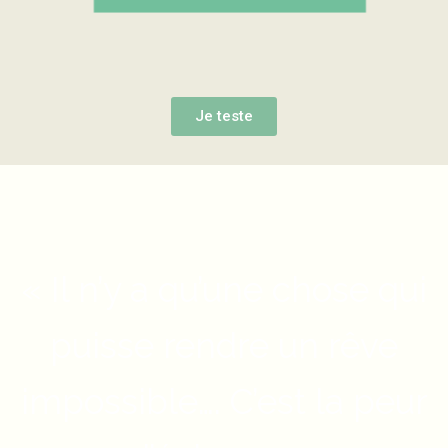
Je teste
« Il n’y a qu’une chose qui
puisse rendre un rêve
impossible…. C’est la peur