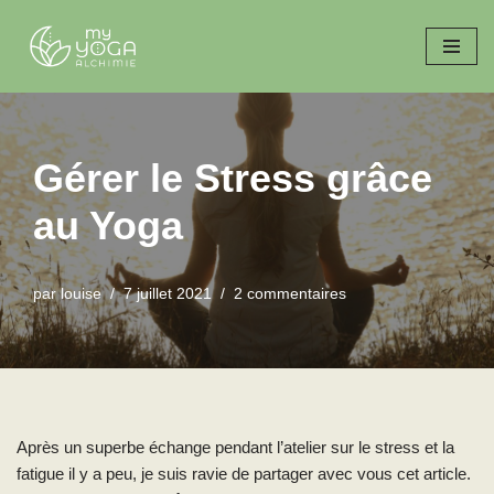
A
l
l
e
r
Gérer le Stress grâce
a
au Yoga
u
c
o
par
louise
7 juillet 2021
2 commentaires
n
t
e
n
u
Après un superbe échange pendant l’atelier sur le stress et la
fatigue il y a peu, je suis ravie de partager avec vous cet article.