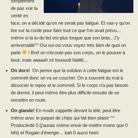
simplement
de pas voir la
vérité en
face, on a décidé qu’on ne serait pas fatigué. Et vas-y qu’on
tire sur la corde pour faire tout ce que l’on avait prévu…
même si la to-do list est plus longue que son bras.. J’y
arriiverraiiiiii^^ Oui oui oui vous voyez très bien de quoi on
parle
! Bref on n’écoute pas son corps, on le pousse à
bout, mais aaaaah zé touuuutt faiiiittt…
On dors!
On pense que la solution à cette fatigue est le
sommeil donc on va se coucher. On a souvent du mal à
dissocier le repos et le sommeil. Si le corps n’a pas besoin
de dormir, il peut même être plus difficile ensuite de se
remettre en route.
On glande!
En mode zappette devant la télé, peut être
même avec le paquet de chips qui fait bien plaisir ^^
Productivité 0 (j’aurais même envie de mettre moins que 0
hihi) et Regain d’énergie… bah 0 aussi hein!